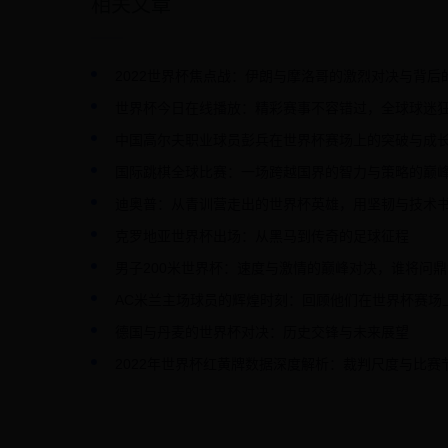
相关文章
2022世界杯焦点战：伊朗与摩洛哥的激烈对决与背后
世界杯今日在线播放：精彩赛事不容错过，全球球迷
中国高尔夫职业球员彭兵在世界杯赛场上的突破与成
国际跳棋全球比赛：一场跨越国界的智力与策略的巅
迪奥普：从青训营走出的世界杯英雄，用坚韧与技术
克罗地亚世界杯出场：从黑马到传奇的足球征程
男子200米世界杯：速度与激情的巅峰对决，谁将问
AC米兰主场球员的辉煌时刻：回顾他们在世界杯赛场
德国与丹麦的世界杯对决：历史交锋与未来展望
2022年世界杯红黄牌数据深度解析：裁判尺度与比赛