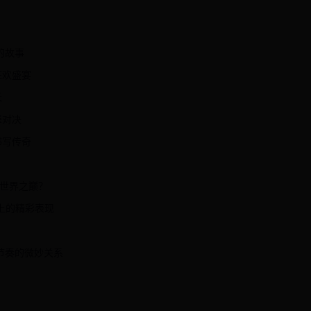
的故事
狂欢盛宴
长
峰对决
书写传奇
鼎世界之巅？
上的精彩表现
节奏的微妙关系