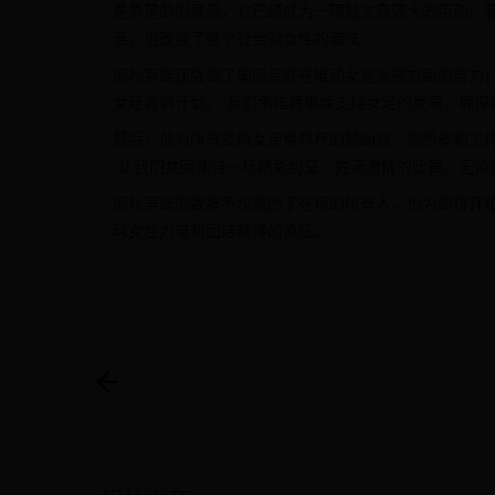
是男足的附属品，它已经成为一项独立且强大的运动。
活，也改变了整个社会对女性的看法。”
因凡蒂诺还强调了国际足联在推动女足发展方面的努力
女足青训计划。“我们承诺将继续支持女足的发展，确保
最后，他对所有支持女足世界杯的赞助商、志愿者和工
“让我们共同期待一场精彩纷呈、充满激情的比赛。无论
因凡蒂诺的致辞不仅激励了在场的所有人，也为即将开
球女性力量和团结精神的象征。
上