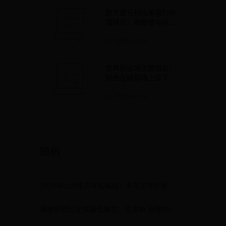
那个曾与科比单挑的中
国球员：揭秘他与黑曼
巴的传奇对决
2025-04-26
世界杯出场次数排名：
那些在绿茵场上留下最
多足迹的传奇球星
2025-04-25
随机
2023年U20球员排名揭晓：未来足球巨星崭露头角
揭秘新西兰足球最佳球员：克里斯·伍德的传奇生涯与未来展望