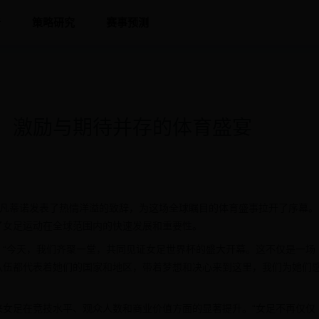
析
策略研究
赛事预测
：激励与期待并存的体育盛宴
·因凡蒂诺发表了热情洋溢的致辞，为这场全球瞩目的体育盛事拉开了序幕。
了女足运动在全球范围内的快速发展和重要性。
：“今天，我们齐聚一堂，共同见证女足世界杯的盛大开幕。这不仅是一场
队伍都代表着她们的国家和地区，带着梦想和决心来到这里，我们为她们
来女足在竞技水平、观众人数和商业价值方面的显著提升。“女足不再仅仅