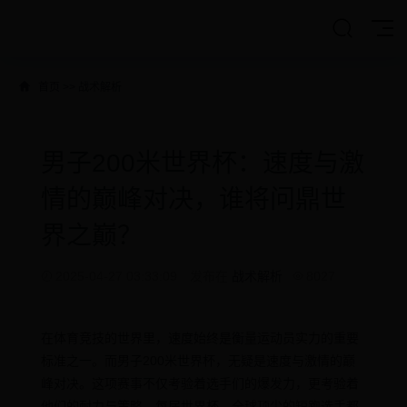
首页
>>
战术解析
男子200米世界杯：速度与激
情的巅峰对决，谁将问鼎世
界之巅？
2025-04-27 03:33:09
发布在
战术解析
8027
在体育竞技的世界里，速度始终是衡量运动员实力的重要
标准之一。而男子200米世界杯，无疑是速度与激情的巅
峰对决。这项赛事不仅考验着选手们的爆发力，更考验着
他们的耐力与策略。每届世界杯，全球顶尖的短跑选手都