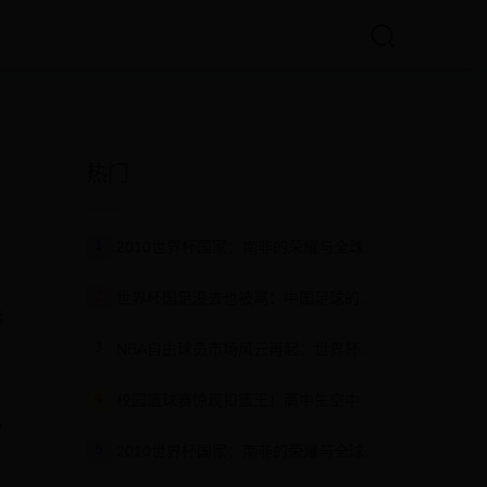
热门
1
2010世界杯国家：南非的荣耀与全球足球盛宴的碰撞
2
世界杯国足没去也被骂：中国足球的困境与反思
希
。
3
NBA自由球员市场风云再起：世界杯球星或成各队争抢新目标
4
校园篮球赛惊现扣篮王！高中生空中飞翔引爆全场
尤
5
2010世界杯国家：南非的荣耀与全球足球盛宴的碰撞