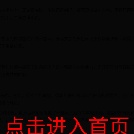
的技术能力，无论是突破、传球还是射门，都表现得游刃有余。尽管巴西
来的职业生涯充满期待。
了极强的控球能力和战术意识。卡马文加的出色表现不仅帮助法国队取得
据了重要位置。
建英在比赛中展现了出色的个人技术和团队协作能力，尤其是在对阵西班
了历史性的胜利。
露头角。例如，英格兰的福登、德国的穆科科以及西班牙的佩德里，他们
的核心球员。
精彩的比赛，更为世界足坛发掘了一批极具潜力的年轻球员。这些U20球员
点击进入首页
替。让我们拭目以待，看看这些年轻天才们能否在未来的职业生涯中继续