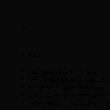
上
相关文章
新西兰对洪都拉比赛观看指南：一场不容错过的精彩
2022年卡塔尔世界杯直播视频：全球球迷的狂欢盛宴
承办省运会比赛：体育盛事背后的城市发展与挑战
2019年NBA总决赛猛龙球员场均数据深度解析：伦
揭秘球员版西班牙球衣：设计背后的故事与球迷的狂