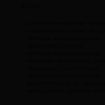
相关文章
乒乓直板选手在世界杯赛场上的精彩表现：技术与战
乒乓直板选手在世界杯赛场上的精彩表现：技术与战
世界杯体育盛事：未成年健身健美比赛的未来之星
中国球员在德国狼堡的足球梦想与挑战
世界杯体育盛事：未成年健身健美比赛的未来之星
中国越野比赛视频：激情与挑战的完美结合，见证极
校园篮球赛惊现扣篮王！高中生空中飞翔引爆全场
校园篮球赛惊现扣篮王！高中生空中飞翔引爆全场
塞尔维亚世界杯表现深度评测：战术、球员与未来展
开拓者与76人的激烈对抗：篮球世界杯上的一场精彩