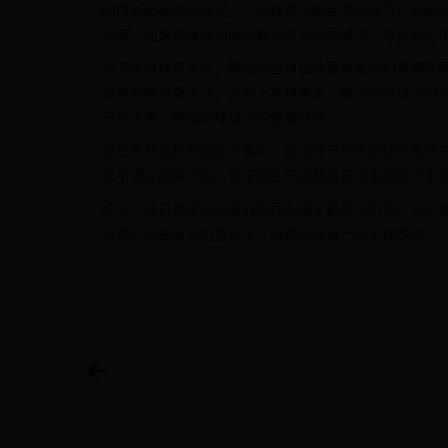
的增长和状态的变化，一些球员可能会发现自己在原俱
乐部，还是选择在合同到期后成为自由球员，寻找新的
对于年轻球员来说，熬成自由身往往意味着他们需要在
更多的俱乐部关注。而对于老将来说，成为自由球员则
己的下家，继续延续自己的足球梦想。
在世界杯这样的国际大赛中，自由球员的表现往往备受
吸引潜在的俱乐部。对于那些已经熬成自由身的球员来
总之，球员熬成自由身的过程充满了挑战与机遇。无论
以便在自由球员的身份下，继续追逐自己的足球梦想。
上