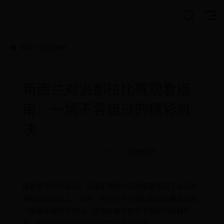
首页
>>
战术解析
新西兰对洪都拉比赛观看指
南：一场不容错过的精彩对
决
2025-04-24 16:50:06
发布在
战术解析
7861
随着世界杯的临近，全球足球迷的目光都聚焦在了各支参
赛队伍的表现上。其中，新西兰与洪都拉斯的比赛无疑是
一场备受瞩目的对决。这场比赛不仅关乎两队的出线形
势，更是两支球队风格与实力的直接碰撞。