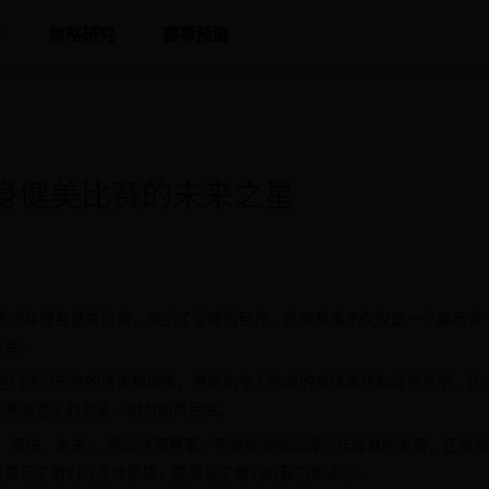
析
策略研究
赛事预测
身健美比赛的未来之星
—未成年健身健美比赛，吸引了全球的目光。这项赛事不仅仅是一个展示青
平台。
，他们通过严格的选拔和训练，展现出令人惊叹的身体素质和竞技水平。比
面考验选手的力量、耐力和灵活性。
、竞技、未来”。通过这项赛事，不仅能够推动青少年体育的发展，还能发
仅展示了他们的身体素质，更展现了他们的毅力和决心。