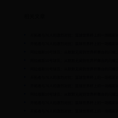
相关文章
开拓者与76人的激烈对抗：篮球世界杯上的一场精彩
开拓者与76人的激烈对抗：篮球世界杯上的一场精彩
阿拉维斯10号球员：从默默无闻到世界杯舞台的闪耀
阿拉维斯10号球员：从默默无闻到世界杯舞台的闪耀
阿拉维斯10号球员：从默默无闻到世界杯舞台的闪耀
开拓者与76人的激烈对抗：篮球世界杯上的一场精彩
开拓者与76人的激烈对抗：篮球世界杯上的一场精彩
阿拉维斯10号球员：从默默无闻到世界杯舞台的闪耀
开拓者与76人的激烈对抗：篮球世界杯上的一场精彩
开拓者与76人的激烈对抗：篮球世界杯上的一场精彩