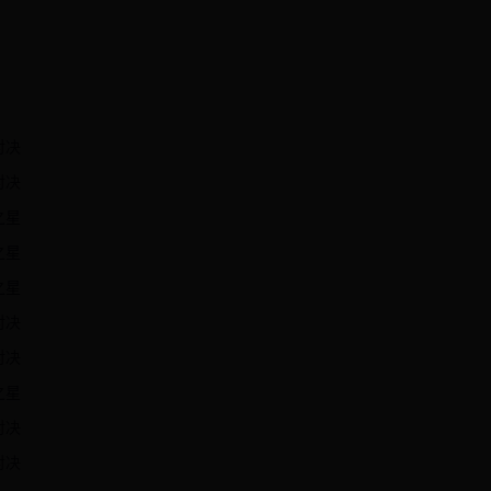
对决
对决
之星
之星
之星
对决
对决
之星
对决
对决