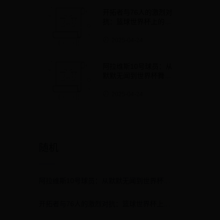
开拓者与76人的激烈对
抗：篮球世界杯上的一
场精彩对决
2025-04-24
阿拉维斯10号球员：从
默默无闻到世界杯舞台
的闪耀之星
2025-04-24
随机
阿拉维斯10号球员：从默默无闻到世界杯舞台的闪耀之星
开拓者与76人的激烈对抗：篮球世界杯上的一场精彩对决