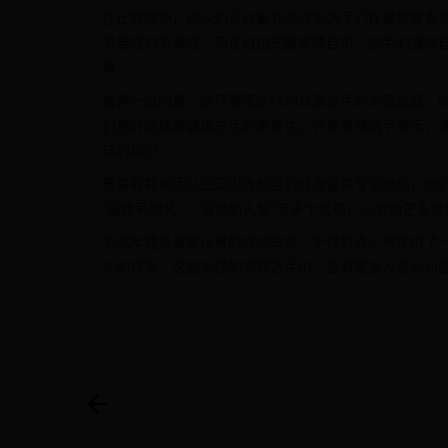
在比赛现场，观众们可以看到未成年选手们在器械健身
力量感和节奏感。而在自由式健美项目中，选手们通过
声。
值得一提的是，这项赛事还特别注重选手的全面发展。
们更好地理解健康生活的重要性。许多参赛选手表示，
活的知识。
赛事的裁判团队由国内外知名的健身健美专家组成，他
“最佳表现奖”、“最佳新人奖”等多个奖项，以激励更多
未成年健身健美比赛的成功举办，不仅为青少年提供了
久的将来，这些年轻的参赛选手中，会有更多人成长为
上