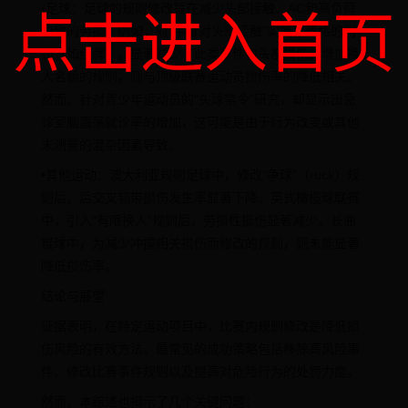
•足球：足球的规则修改旨在减少头部接触、AC和高负荷
点击进入首页
导致的劳损。例如，对“手臂对头部接触”实施更严格的判
罚（如红牌），显著减少了此类事件和头部损伤。增加换
人名额的规则，则与顶级联赛运动员损伤率的降低相关。
然而，针对青少年运动员的“头球禁令”研究，却显示出急
诊室脑震荡就诊率的增加，这可能是由于行为改变或其他
未测量的混杂因素导致。
•其他运动：澳大利亚规则足球中，修改“争球”（ruck）规
则后，后交叉韧带损伤发生率显著下降。英式橄榄球联赛
中，引入“有限换人”规则后，劳损性损伤显著减少。长曲
棍球中，为减少冲撞相关损伤而修改的规则，则未能显著
降低损伤率。
结论与展望
证据表明，在特定运动项目中，比赛内规则修改是降低损
伤风险的有效方法。最常见的成功策略包括移除高风险事
件、修改比赛事件规则以及提高对危险行为的处罚力度。
然而，本综述也揭示了几个关键问题：