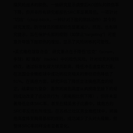
撞风险战术的损伤。一些研究显示调整后KO团队的损伤率
下降，但并非所有研究都报告SRC率显著降低。一项针对
“切挡”（chop-block，一种针对下肢的阻挡动作）禁令的
研究发现，防守球员的膝部损伤显著减少。然而，也有研
究提示，旨在保护头部的规则（如禁止“targeting”）可能
意外导致下肢损伤的增加，显示了风险转移的可能性。
•英式橄榄球联合会：研究重点在于降低“拉克”（scrum，
争球）和“擒抱”（tackle）中的损伤风险。针对拉克的规则
修改，通过标准化双方球员距离、降低冲击速度和力量，
在法国业余橄榄球中成功将拉克相关的脊柱损伤降低了
91%。在擒抱方面，研究评估了降低合法擒抱高度的规
定。结果较为复杂：虽然将擒抱高度从肩膀降至腋下的规
则成功改变了运动员行为（高擒抱比例下降），但并未显
著降低总体SRC率，甚至在精英男子比赛中，擒抱方的
SRC率反而有所增加。在苏格兰社区男女橄榄球中，将擒
抱高度降至胸骨基部的规则，成功减少了头对头接触，但
整体SRC率同样没有显著变化。