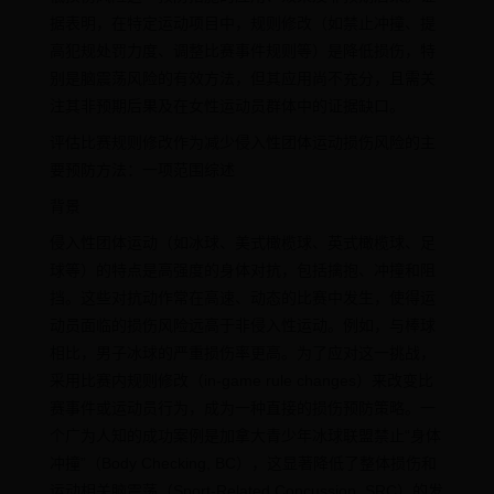
据表明，在特定运动项目中，规则修改（如禁止冲撞、提
高犯规处罚力度、调整比赛事件规则等）是降低损伤，特
别是脑震荡风险的有效方法，但其应用尚不充分，且需关
注其非预期后果及在女性运动员群体中的证据缺口。
评估比赛规则修改作为减少侵入性团体运动损伤风险的主
要预防方法：一项范围综述
背景
侵入性团体运动（如冰球、美式橄榄球、英式橄榄球、足
球等）的特点是高强度的身体对抗，包括擒抱、冲撞和阻
挡。这些对抗动作常在高速、动态的比赛中发生，使得运
动员面临的损伤风险远高于非侵入性运动。例如，与棒球
相比，男子冰球的严重损伤率更高。为了应对这一挑战，
采用比赛内规则修改（in-game rule changes）来改变比
赛事件或运动员行为，成为一种直接的损伤预防策略。一
个广为人知的成功案例是加拿大青少年冰球联盟禁止“身体
冲撞”（Body Checking, BC），这显著降低了整体损伤和
运动相关脑震荡（Sport-Related Concussion, SRC）的发