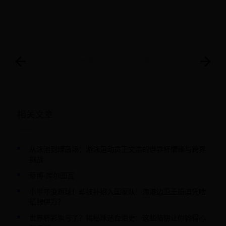
上一篇
下一篇
相关文章
从泳池到绿茵场：游泳运动员王文浩的世界杯情缘与跨界
挑战
蒂博·库尔图瓦
小半年没踢球！却被补招入国家队！海港边卫王振澳凭啥
征服伊万？
世界杯彩票亏了？揭秘球迷血泪史：这些陷阱让你输得心