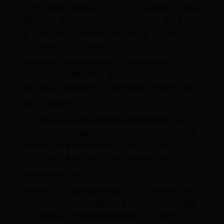
的浮力當你將身體頸部以下浸入水中，其承重僅占身體重
量的 10%。水中運動的阻力是空氣阻力的 12 倍，垂直位
置（如水中慢跑）提供的阻力是水平位置（如游泳）的 4
倍，是個良好的阻力訓練方式。
水中慢跑除了能幫助受傷恢復，也能預防傷害發生。在進
行半馬或全馬比賽訓練時，建議每周進行一次水中慢跑訓
練，作為交叉訓練能改善心血管的健康狀況和跑步狀態。
減輕下半身負擔
水上慢跑過往最長被談論的是幫助跑者受傷恢復，由於在
水中跑者不會因踩踏路面而感到不適或是加重傷害；也能
降低臀部、膝蓋關節承受的壓力，水的浮力使脊柱克服了
重力，減輕了脊柱的負擔，減輕對身體帶來的負擔。
水中慢跑訓練建議
專家說明，為了能夠複製陸地跑步方式，使心率進入中等
至較高的區域，記住身體要浸入足夠深的水中，並不能碰
地（過淺的泳池仍會對關節造成傷害、阻力也較低）。姿