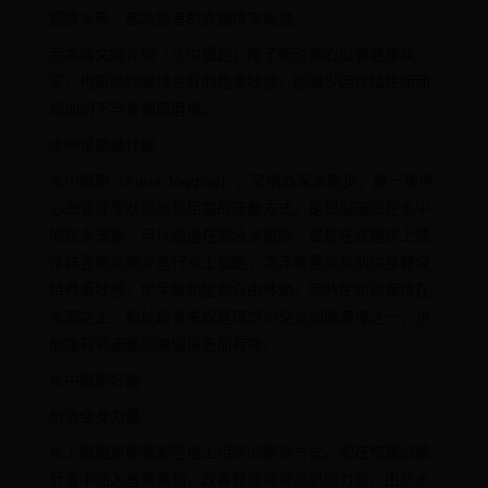
筋膜炎等，都為跑者的身體帶來負擔。
而本篇文將介紹「水中慢跑」除了能改善心血管健康狀
況，也幫助你維持良好的跑步狀態，能減少因踩踏路面而
增加的下半身關節磨損。
水中慢跑是什麼
水中慢跑（Aqua Jogging），又稱為深水跑步，是一種與
心血管健康狀態息息相關的運動方式。是模擬淹沒在水中
的跑步運動，可以透過在游泳池慢跑，或是在身體綁上漂
浮裝置原地跑步進行水上慢跑，漂浮裝置能幫助你身體保
持懸垂狀態，使手臂和腿部自由移動，同時使頭部保持在
水面之上。對於跑者來說是理想的交叉訓練選擇之一，也
能讓有氧運動訓練變得更加有趣。
水中慢跑好處
增強全身力量
水上慢跑是能複製陸地上相同的跑步方式，能在整體訓練
計畫中加入有氧運動，改善體態與增加肌肉力量，由於水