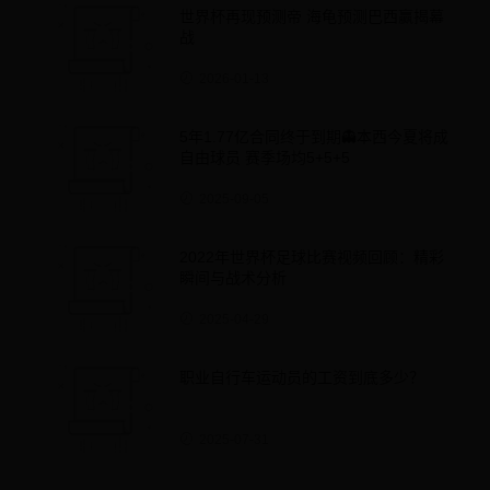
世界杯再现预测帝 海龟预测巴西赢揭幕
战
2026-01-13
5年1.77亿合同终于到期👻本西今夏将成
自由球员 赛季场均5+5+5
2025-09-05
2022年世界杯足球比赛视频回顾：精彩
瞬间与战术分析
2025-04-29
职业自行车运动员的工资到底多少？
2025-07-31