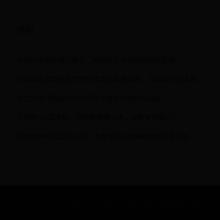
随机
卡塔尔世界杯明日看点：梅西能否率领阿根廷队晋级
NBA球员出场曲在世界杯赛场的震撼演绎：当篮球与足球激情碰撞
中式九球比赛裁判在世界杯体育中的角色与挑战
丁俊晖 vs 霍金斯：世锦赛巅峰对决，谁能笑到最后？
巴西世界杯德国队15号：传奇球员与经典瞬间的完美结合
Copyright © 2033 世界杯 中国 韩国|世界杯高清|3G谋略世界杯策略
站|3gmml.com