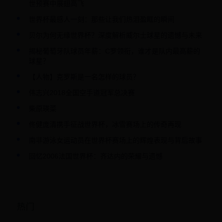
世预赛中展翅高飞
世界杯最感人一刻：那些让我们热泪盈眶的瞬间
贝尔为何无缘世界杯？深度解析威尔士球星的遗憾与未来
揭秘葡萄牙队球员年薪：C罗领衔，谁才是队内最高薪的
球星？
【人物】克罗斯是一名怎样的球员？
伟志兴2018全国空手道冠军总决赛
柴原瑛菜
佟健庞清携手征战世界杯，冰雪赛场上的传奇再现
南非游泳女运动员在世界杯赛场上的辉煌表现与背后故事
回忆2006法国世界杯：齐达内的荣耀与遗憾
热门