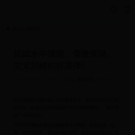
首页
>>
策略研究
認識水中慢跑：傷後恢復、
交叉訓練的好選擇！
2026-06-11 10:49:29
发布在
策略研究
8924
水中慢跑除了能改善心血管健康狀況，也能維持良好的跑
步狀態，能減少因踩踏路面而增加的關節磨損。（圖片來
源：Healthline）
下半身的運動傷害是跑者最常見的問題，包含扭傷、拉
傷、疲勞性骨折、髕骨疼痛症候群、髂脛束症候群和足底