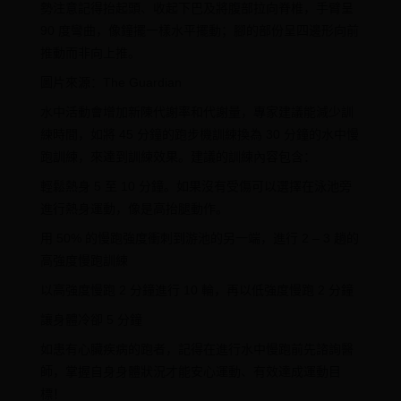
勢注意記得抬起頭、收起下巴及將腹部拉向脊椎，手臂呈
90 度彎曲，像鐘擺一樣水平擺動；腳的部份呈四邊形向前
推動而非向上推。
圖片來源：The Guardian
水中活動會增加新陳代謝率和代謝量，專家建議能減少訓
練時間，如將 45 分鐘的跑步機訓練換為 30 分鐘的水中慢
跑訓練，來達到訓練效果。建議的訓練內容包含：
輕鬆熱身 5 至 10 分鐘。如果沒有受傷可以選擇在泳池旁
進行熱身運動，像是高抬腿動作。
用 50% 的慢跑強度衝刺到游池的另一端，進行 2 – 3 趟的
高強度慢跑訓練
以高強度慢跑 2 分鐘進行 10 輪，再以低強度慢跑 2 分鐘
讓身體冷卻 5 分鐘
如患有心臟疾病的跑者，記得在進行水中慢跑前先諮詢醫
師，掌握自身身體狀況才能安心運動、有效達成運動目
標！