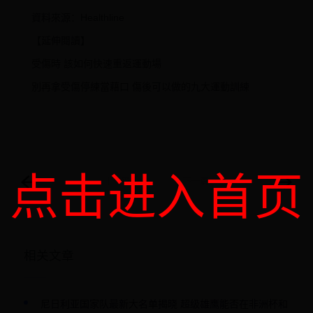
資料來源：Healthline
【延伸閱讀】
受傷時 該如何快速重返運動場
別再拿受傷停練當藉口 傷後可以做的九大運動訓練
点击进入首页
上一篇
下一篇
相关文章
尼日利亚国家队最新大名单揭晓 超级雄鹰能否在非洲杯和