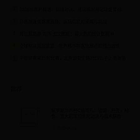
1
2026世界杯精选：巅峰对决、黑马崛起与足球盛宴的激情碰撞
2
孙杨游泳世锦赛直播：泳坛巨星的荣耀与挑战
3
拜仁慕尼黑 对阵 尤文图斯：最火热的统计数据 ⚽
4
全球格斗竞技盛宴：世界格斗排名比赛点燃热血激情
5
中超联赛第25轮比赛，北京国安主场2比3负于上海海港
推荐
俄罗斯世界杯C组巡礼：法国、丹麦、秘
鲁、澳大利亚的生死对决与战术解析
2025-06-01