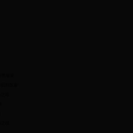
的黑暗面
背后的故事
长之路
憾
员
典之战