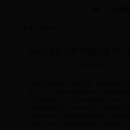
首页
战术解
首页
>>
策略研究
NBA球员世界杯期间发声
2025-05-15 09:49:06
发布在
策略研究
7510
在2023年世界杯如火如荼进行之际，NBA球员们的
事件，引发了广泛的社会愤怒和讨论。NBA球员们纷纷
不仅震撼了体育界，也引起了社会各界的广泛关注。
这些NBA球员们的行为并非一时冲动，而是对长期以来
的舞台上发声，正是希望通过体育的力量，将种族平等
的影响力，推动社会对种族歧视问题的关注和改变。