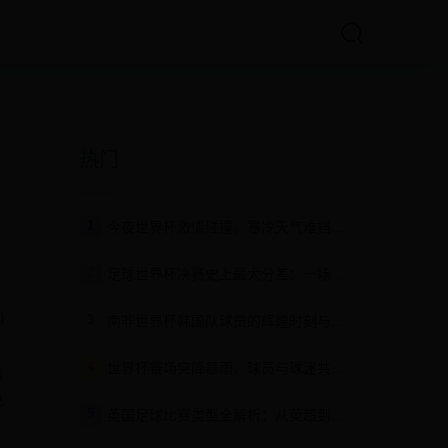
热门
1
今夜世界杯激情碰撞，寒冷天气难挡球迷热情
2
足球世界杯决赛史上最大分差：一场震撼人心的对决
动
3
南非世界杯韩国队球员的辉煌时刻与未来展望
4
世界杯赛场突降暴雨，球员与球迷共同应对极端天气挑战
目
己
5
英国足球比赛类型全解析：从英超到业余联赛的精彩纷呈