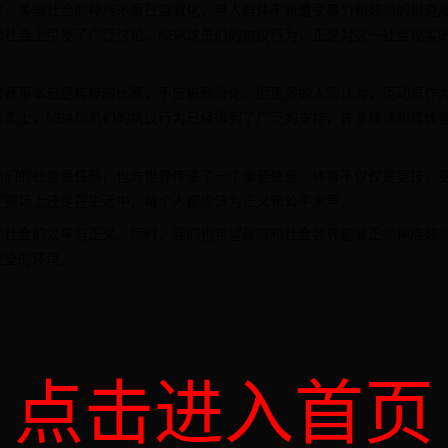
来，美国社会的种族矛盾日益激化，黑人群体不断遭受暴力和歧视的报道
社会上引发了广泛讨论。NBA球员们的抗议行为，正是对这一社会现实
育赛事本应是纯粹的比赛，不应被政治化。但更多的人则认为，运动员作
实上，NBA球员们的抗议行为已经得到了广泛的支持，许多球迷和媒体
他们的社会责任感，也向世界传递了一个重要信息：体育不仅仅是竞技，
在赛场上还是在生活中，每个人都应该为正义和公平发声。
动社会的公平与正义。同时，我们也希望政府和社会各界能够正视种族歧
安全的环境。
点击进入首页
一篇
下一篇