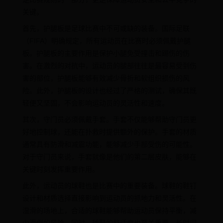
关键。
首先，护腿板是足球比赛中不可或缺的装备。国际足联
（FIFA）明确规定，所有运动员在比赛时必须佩戴护腿
板。护腿板的主要作用是保护小腿免受撞击和踢伤的伤
害。在激烈的对抗中，运动员的腿部往往是最容易受到伤
害的部位，护腿板能够有效减少骨折和软组织损伤的风
险。此外，护腿板的设计也经过了严格的测试，确保其既
轻便又坚固，不会影响运动员的灵活性和速度。
其次，守门员必须佩戴手套。手套不仅能够帮助守门员更
好地控制球，还能在扑救时提供额外的保护。手套的材质
通常具有防滑和减震功能，能够减少手部受伤的可能性。
对于守门员来说，手套就像是他们的第二层皮肤，能够在
关键时刻发挥重要作用。
此外，运动员的球鞋也是比赛中的重要装备。球鞋的鞋钉
设计和材质选择直接影响到运动员的抓地力和灵活性。在
湿滑的场地上，合适的球鞋能够帮助运动员保持平衡，减