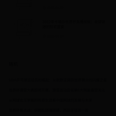
2025-04-27
2022年卡塔尔世界杯直播视频：全球球
迷的狂欢盛宴
2025-04-24
随机
UDA乒乓球运动员的崛起：从默默无闻到世界舞台的闪耀之星
世界杯滑雪大赛即将开赛，滑雪运动员名单6大明星备受关注
从网球女王李娜的传奇生涯看中国网球的发展与未来
世界杯焦点战：伊朗队顽强拼搏，西班牙技高一筹