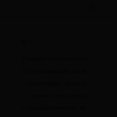
热门
1
詹姆斯视角下的2018年俄罗斯世界杯：足球与篮球的跨界对话
2
河北高中足球赛精彩落幕，未来之星闪耀绿茵场
3
许昕世界杯巅峰对决：直板大师的绝地反击与乒乓艺术的极致绽放
人
4
21014世界杯：足球史上最激动人心的赛事回顾与未来展望
5
鹿晗最喜爱的世界杯球员是谁？揭秘他的足球偶像与背后的故事