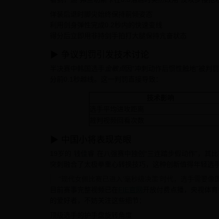
佯装后退时脚尖始终保持前倾姿态
利用剑身弹性完成0.2秒内的快速变线
得分后立即用非持剑手拍打大腿保持亢奋状态
▶ 争议判罚引发技术讨论
半决赛中韩国选手
金敏贞
因“冲刺动作后惯性触地”被判
分前0.1秒越线。这一判罚直接导致：
技术影响
选手平均进攻距离
裁判视频回看次数
▶ 中国小将表现亮眼
19岁的
钱佳睿
在八强赛中独创“三连踏步假动作”，其比
突刺融合了太极拳重心转换技巧，这种创新值得年轻选
“现代女佩比赛已进入‘毫秒级决策’时代，选手需要
目前赛事完整视频已在
FIE官网
开放付费点播，央视体育
的爱好者，不妨关注这些细节：
顶级选手的护手盘旋转角度