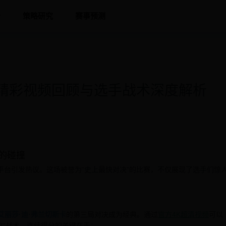
析
策略研究
赛事预测
精彩视频回顾与选手战术深度解析
的碰撞
平台引发热议。这场被誉为“史上最快对决”的比赛，不仅展现了选手们惊
艾丽莎·迪·弗兰切斯卡
的第三局对决成为经典。通过
官方4K超清视频
可以
抢攻”战术，连续得分的关键在于：