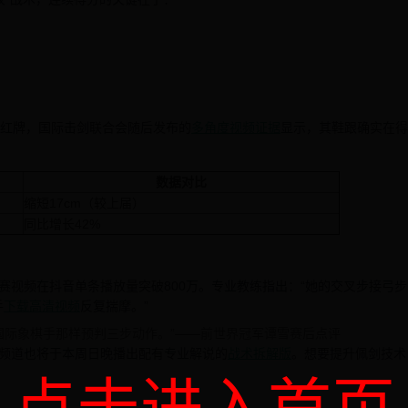
罚红牌，国际击剑联合会随后发布的
多角度视频证据
显示，其鞋跟确实在得
数据对比
缩短17cm（较上届）
同比增长42%
赛视频在抖音单条播放量突破800万。专业教练指出：“她的交叉步接弓步
手
下载高清视频
反复揣摩。”
像国际象棋手那样预判三步动作。”——前世界冠军谭雪赛后点评
频道也将于本周日晚播出配有专业解说的
战术拆解版
。想要提升佩剑技术