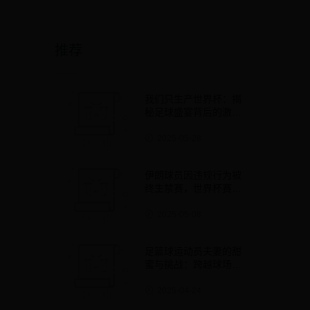
推荐
我们只生产世界杯：揭
秘足球盛宴背后的激
情、汗水与荣耀
2025-05-28
伊朗球员因违规行为被
终生禁赛，世界杯赛场
再掀波澜
2025-05-08
足篮球运动员夫妻的甜
蜜与挑战：跨越球场的
真爱故事
2025-04-24