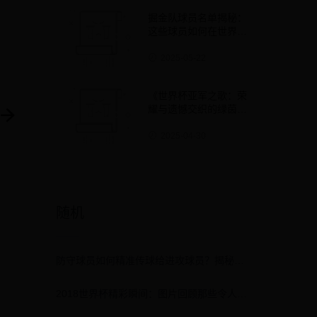
掘金队球员名单揭秘：
这些球员如何在世界杯
赛场上大放异彩？
2025-05-22
《世界杯亚军之歌：荣
耀与遗憾交织的绿茵史
诗》
2025-04-30
随机
防守球员如何精准传球给进攻球员？揭秘世界杯赛场上的关键战术配合
2018世界杯精彩瞬间：图片回顾那些令人难忘的绿茵场故事