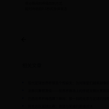
得分瞬间的呼吸控制方式
裁判响哨前0.5秒的身体姿态
上
相关文章
现代足球世界杯球员个性缺失：为何球星们越来越像
龙狮共舞燃激情——世界杯赛场上的传统龙狮比赛致
巴西世界杯梅西蹲下瞬间：那一刻的无奈与足球的残
阿克苏队篮球比赛：激情与荣耀的巅峰对决