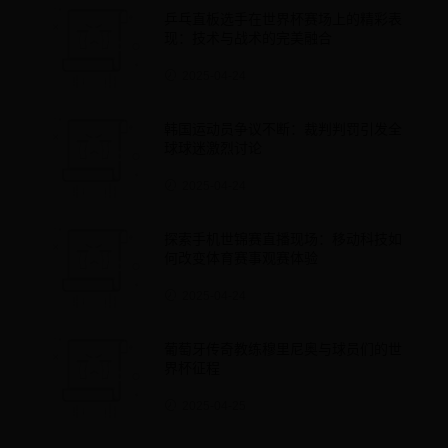
乒乓直板选手在世界杯赛场上的精彩表
现：技术与战术的完美融合
2025-04-24
韩国运动员争议不断：裁判判罚引发全
球球迷激烈讨论
2025-04-24
探索手机世锦赛直播现场：移动科技如
何改变体育赛事观赛体验
2025-04-24
葡萄牙传奇教练穆里尼奥与球员们的世
界杯征程
2025-04-25