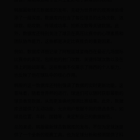
韩服最新球员数据库的发布，无疑为世界杯的观赛体验增
添了一层深度。数据库内包含了每位球员的出场次数、进
球数、助攻数、传球成功率、抢断次数等关键数据。此
外，数据库还特别关注了球员在高压比赛中的心理素质和
团队协作能力，这些都是决定比赛胜负的重要因素。
例如，数据库详细记录了阿根廷球星梅西在最近几场国际
比赛中的表现，包括他的射门次数、关键传球次数以及在
场上的跑动距离。这些数据不仅展示了梅西的个人能力，
也反映了他在球队中的核心作用。
韩服的这一数据库还特别强调了数据的实时更新功能。这
意味着，随着世界杯的进行，球迷们可以随时获取最新的
球员表现数据，从而更准确地预测比赛结果。此外，数据
库还提供了互动功能，允许用户根据不同的筛选条件，如
球员位置、年龄、国籍等，来定制自己的数据报告。
总的来说，韩服最新球员数据库的发布，不仅为足球迷提
供了一个全新的观赛工具，也为足球分析和预测提供了科