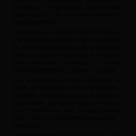
实时观看比赛。为了满足大家的需求，游泳世锦赛的直播
回放服务应运而生，让每一位热爱游泳的观众都能随时随
地重温比赛的精彩瞬间。
直播回放功能的出现，不仅为观众提供了极大的便利，也
让游泳世锦赛的影响力得到了进一步的提升。通过直播回
放，观众可以随时回顾自己错过的比赛，无论是某位选手
的完美入水，还是关键时刻的逆转夺冠，都能在回放中找
到那些令人难忘的瞬间。这对于那些因工作、学习等原因
无法实时观看比赛的观众来说，无疑是一个巨大的福音。
此外，直播回放还为观众提供了更多元化的观看体验。通
过回放，观众可以多次观看同一场比赛，甚至可以暂停、
快进或倒退，仔细研究选手的技术动作，学习他们的训练
方法和比赛策略。这对于游泳爱好者和业余选手来说，无
疑是一个宝贵的学习机会。同时，回放功能还支持多角度
观看，让观众可以从不同的视角感受比赛的紧张与刺激，
仿佛身临其境。