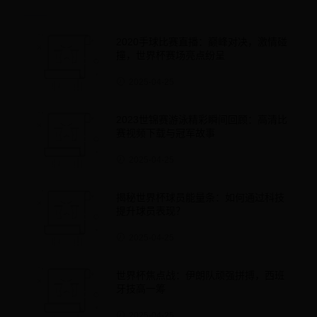
2020手球比赛直播：巅峰对决，激情碰
撞，世界杯赛场亮点纷呈
2025-04-25
2023世锦赛游泳精彩瞬间回顾：高清比
赛视频下载与冠军故事
2025-04-25
揭秘世界杯球员能量条：如何通过科技
提升球员表现？
2025-04-25
世界杯焦点战：伊朗队顽强拼搏，西班
牙技高一筹
2025-04-25