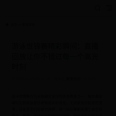
首页
>>
赛事预测
游泳世锦赛精彩瞬间：直播
回放让你不错过每一个高光
时刻
2025-04-26 09:12:08
发布在
赛事预测
7422
游泳世锦赛作为全球最受关注的体育赛事之一，每年都会
吸引无数游泳爱好者和观众的目光。无论是池中的激烈竞
争，还是选手们的奋力拼搏，每一场比赛都充满了悬念和
看点。然而，由于时间和地域的限制，很多观众可能无法