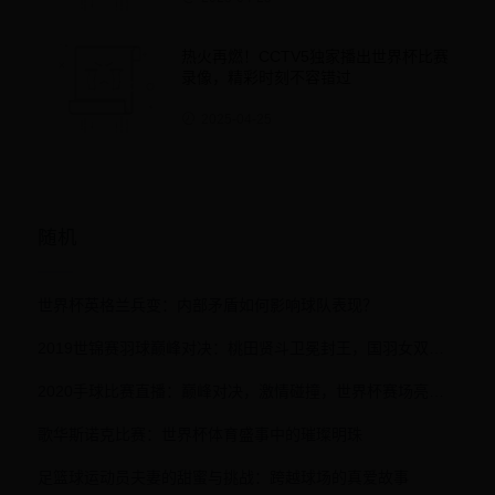
热火再燃！CCTV5独家播出世界杯比赛
录像，精彩时刻不容错过
2025-04-25
随机
世界杯英格兰兵变：内部矛盾如何影响球队表现？
2019世锦赛羽球巅峰对决：桃田贤斗卫冕封王，国羽女双逆境夺冠创历史
2020手球比赛直播：巅峰对决，激情碰撞，世界杯赛场亮点纷呈
歌华斯诺克比赛：世界杯体育盛事中的璀璨明珠
足篮球运动员夫妻的甜蜜与挑战：跨越球场的真爱故事