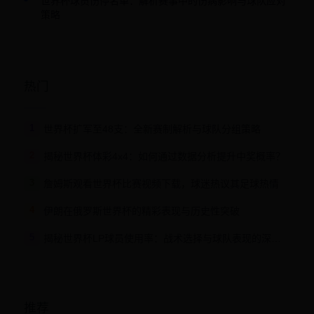
世界杯球员伤停名单：解析赛事中的伤病影响与球队应对
策略
热门
1
世界杯扩军至48支：全新赛制解析与球队分组策略
2
揭秘世界杯体彩4x4：如何通过数据分析提升中奖概率？
3
詹姆斯观看世界杯比赛视频下载，球迷热议其足球热情
4
伊朗在俄罗斯世界杯的精彩表现与历史性突破
5
揭秘世界杯LP球员使用率：战术选择与球队表现的深度分析
推荐