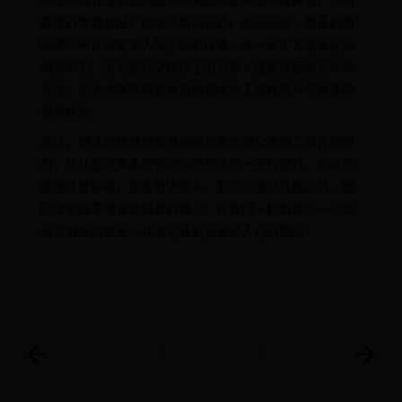
游泳世锦赛的直播回放不仅满足了观众的观看需求，也为
赛事的传播和推广提供了新的途径。通过回放，赛事的精
彩瞬间可以被更多人所了解和传播，进一步扩大游泳运动
的影响力。无论是社交媒体上的分享，还是家庭聚会中的
讨论，游泳世锦赛的直播回放都成为了连接观众与赛事的
重要桥梁。
总之，游泳世锦赛的直播回放功能为观众提供了极大的便
利，也让这项赛事的影响力得到了进一步的提升。无论你
是游泳爱好者，还是普通观众，都可以通过直播回放，随
时随地感受游泳世锦赛的魅力。让我们一起期待下一次游
泳世锦赛的到来，共同见证更多激动人心的瞬间！
上一篇
下一篇