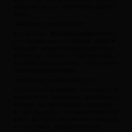
始策划各种趣味亲子活动，将世界杯的激情与家庭教育巧
妙结合。
**趣味足球游戏：寓教于乐的最佳选择**
在众多亲子活动中，趣味足球游戏无疑是最受欢迎的形式
之一。无论是家庭 backyard 的小型足球赛，还是客厅里
的“桌上足球”，这些简单易行的游戏都能让孩子在欢笑中
感受足球的乐趣。家长可以设计一些轻松有趣的小规则，
比如“进球得分奖励”或“团队合作挑战”，让孩子在游戏中学
习团队精神和坚持到底的体育精神。
**世界杯知识问答：培养孩子兴趣的新方式**
为了让孩子们更深入地了解世界杯，许多家长还设计了“世
界杯知识问答”环节。通过问答的形式，孩子们不仅能学习
到足球知识，还能了解到不同国家的风土人情和文化特
色。例如，家长可以提问：“你知道本届世界杯的举办地是
哪里吗？”或者“哪支队伍被称为‘桑巴军团’？”这样的互动问
答不仅增加了趣味性，还能激发孩子的学习兴趣。