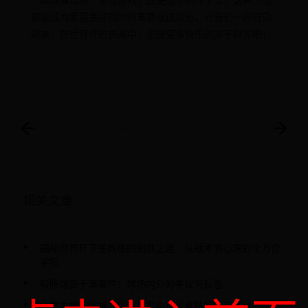
一起观看比赛、参与游戏，还是动手制作手工，这些活动
都能成为家庭美好回忆的重要组成部分。让我们一起行动
起来，在世界杯的热潮中，创造更多快乐的亲子时光吧！
上一篇
下一篇
相关文章
揭秘世界杯卫冕教练的制胜之道：从战术到心理的全方位
掌控
毅腾球员于涛事件：球场内外的争议与反思
内蒙古押加比赛：传统体育与现代竞技的完美融合