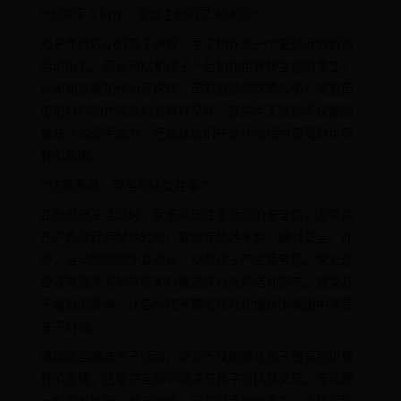
**创意手工制作：足球主题的艺术体验**
对于年龄较小的孩子来说，手工制作是一个更贴近他们的
活动形式。家长可以和孩子一起制作世界杯主题的手工，
比如用纸板制作小足球场、用彩纸绘制球员头像，或者用
废旧材料制作简易的世界杯奖杯。这些手工活动不仅能锻
炼孩子的动手能力，还能让他们在创作过程中感受到世界
杯的氛围。
**注意事项：安全与适度并重**
在组织亲子活动时，家长需要注意活动的安全性，尤其是
在户外进行足球游戏时，要确保场地平整、器材安全。此
外，活动的时间不宜过长，以免孩子产生疲劳感。家长还
应该根据孩子的年龄和兴趣选择合适的活动形式，避免过
于激烈的竞争，让每个孩子都能在轻松愉快的氛围中享受
亲子时光。
通过这些趣味亲子活动，家长不仅能够让孩子感受到世界
杯的激情，还能在互动中增进与孩子的情感交流。无论是