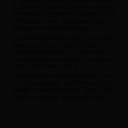
等一众天才球员的法国队，在小组赛中便展现了强大的实
力。进入淘汰赛后，法国队先后击败了阿根廷、乌拉圭和
比利时等强敌，最终在决赛中以4-2战胜克罗地亚队，时隔
20年再次捧起了大力神杯。姆巴佩在决赛中的出色表现，
更是让他成为了本届世界杯最耀眼的新星之一。
2018世界杯尝试了许多新的技术和规则，如VAR（视频助
理裁判）的首次全面应用，这不仅提高了比赛的公平性，
也为足球比赛带来了新的视角。此外，本届世界杯还见证
了多个国家的首次参赛，如冰岛和巴拿马，他们虽然未能
走得更远，但参与本身就是一种胜利。
2018年俄罗斯世界杯是一场视觉与情感的盛宴，它不仅展
示了足球运动的激情与魅力，也促进了不同文化之间的交
流与理解。对于所有参与者和观众而言，这都是一次难忘
的经历，而这些精彩瞬间，将永远镌刻在足球史册上。