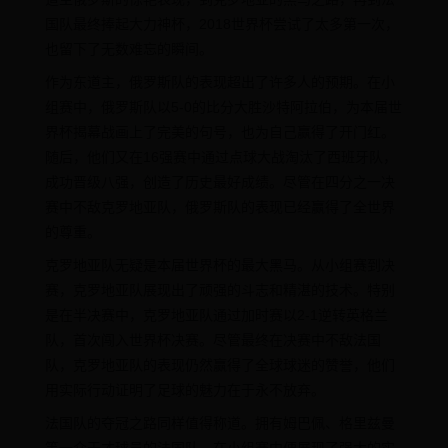
国队最终捧起大力神杯，2018世界杯尝试了太多第一次，
也留下了无数难忘的瞬间。
作为东道主，俄罗斯队的表现超出了许多人的预期。在小
组赛中，俄罗斯队以5-0的比分大胜沙特阿拉伯，为本届世
界杯揭幕战画上了完美的句号，也为自己赢得了开门红。
随后，他们又在16强赛中通过点球大战淘汰了西班牙队，
成功晋级八强，创造了历史最好成绩。尽管在四分之一决
赛中不敌克罗地亚队，俄罗斯队的表现已经赢得了全世界
的尊重。
克罗地亚队无疑是本届世界杯的最大黑马。从小组赛到决
赛，克罗地亚队展现出了顽强的斗志和精湛的技术。特别
是在半决赛中，克罗地亚队通过加时赛以2-1逆转英格兰
队，首次闯入世界杯决赛。尽管最终在决赛中不敌法国
队，克罗地亚队的表现仍然赢得了全球球迷的赞誉，他们
用实际行动证明了足球的魅力在于永不放弃。
法国队的夺冠之路同样值得称道。拥有姆巴佩、格里兹曼