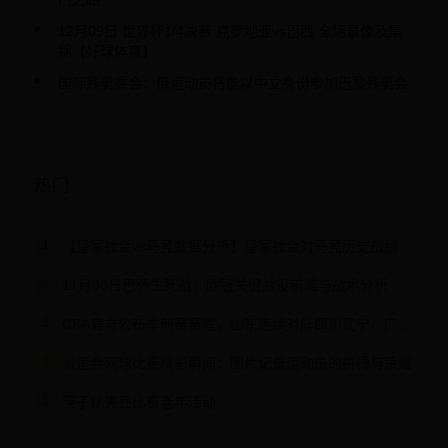
12月09日 世界杯1/4决赛 克罗地亚vs巴西 全场录像及集
锦【好球体育】
国际残奥委会：俄运动员将能以中立身份参加巴黎残奥会
热门
1
【皇家社会vs马竞数据分析】皇家社会对马竞历史战绩,比赛结果,未来赛程,排名
2
11月30日巴萨生死战：欧冠关键战役前瞻与战术分析
3
CBA官方公布季前赛赛程，山东连续对阵四川辽宁，广东约战广厦
4
省运会网球比赛精彩瞬间：图片记录运动员的拼搏与荣耀
5
筷子🥢夹豆比赛老年活动