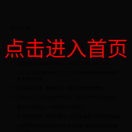
相关文章
点击进入首页
阿奎罗为何缺席2022年卡塔尔世界杯？揭秘阿根廷传奇前
锋的退役内幕
邱建良掉牙战到最后夺冠 《勇士的荣耀》华彩启动
【江苏vs山东数据分析】江苏对山东历史战绩,比赛结果,
未来赛程,排名
本周踢拳比赛：激情碰撞，谁能问鼎世界杯舞台？
回顾大卫-贝克汉姆的西甲生涯，带来前所未有的影响力
截止到目前为止，哈登职业生涯穿过
妙语连珠比赛：世界杯赛场上的语言盛宴与足球激情碰撞
世界杯历史总射手榜前50名全景揭晓 足球传奇球员的射
门之路