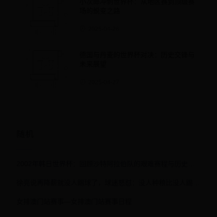
小次郎冲刺世界杯：从地区赛到顶级赛
场的蜕变之路
2025-04-26
德国与丹麦的世界杯对决：历史交锋与
未来展望
2025-04-27
随机
2002年韩日世界杯：回顾沙特阿拉伯队的艰难赛程与历史性惨败
徐亮说再降薪就没人踢球了，球迷怒怼：没人种粮比没人踢球更可怕
女排澳门站赛事—女排澳门站赛事日程