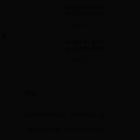
梅西世界杯表现低迷：
是压力太大还是状态下
滑？
2025-05-10
NBA球员骂人事件频
发，为何职业素养屡遭
质疑？
2025-05-12
随机
国足世界杯60年征程：从辉煌到低谷，未来何去何从？
上海场球比赛视频：世界杯激情瞬间回顾