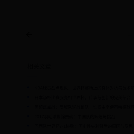
上
相关文章
NBA球员凸点现象：世界杯赛场上的身体对抗与战术
日本汤杯比赛服亮相世界杯，传承与创新的完美结合
英超焦点战：曼城队迎战狼队，谁将主宰伊蒂哈德球
2017羽毛球世锦赛碗：中国队的辉煌与挑战
巴西队世界杯7-1惨败：历史性失利背后的原因与反思