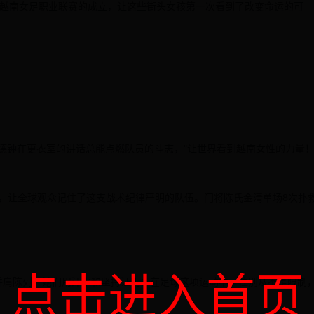
4年越南女足职业联赛的成立，让这些街头女孩第一次看到了改变命运的可
梅德钟在更衣室的讲话总能点燃队员的斗志，"让世界看到越南女性的力量！
赛，让全球观众记住了这支战术纪律严明的队伍。门将陈氏金清单场8次扑
点击进入首页
并肩陈列。她们用汗水和坚持证明：在足球这项运动中，性别从不是限制