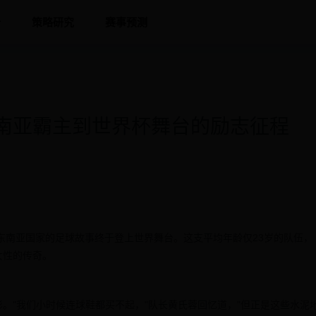
析
策略研究
赛事预测
南亚霸主到世界杯舞台的励志征程
个东南亚国家的足球故事终于登上世界舞台。这支平均年龄仅23岁的队伍，
女性的传奇。
。"我们小时候连球鞋都买不起，"队长黄氏蓉回忆道，"但正是这些水泥