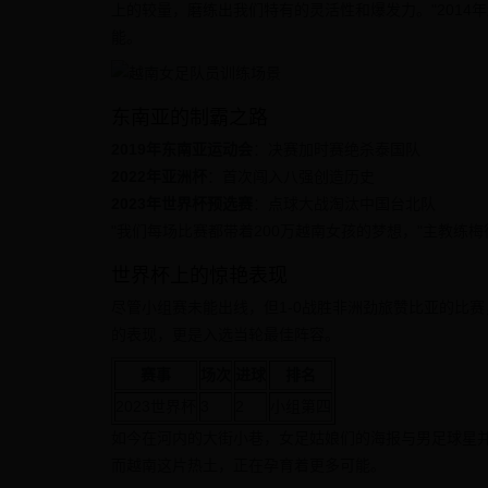
上的较量，磨练出我们特有的灵活性和爆发力。"201
能。
东南亚的制霸之路
2019年东南亚运动会
：决赛加时赛绝杀泰国队
2022年亚洲杯
：首次闯入八强创造历史
2023年世界杯预选赛
：点球大战淘汰中国台北队
"我们每场比赛都带着200万越南女孩的梦想，"主教练
世界杯上的惊艳表现
尽管小组赛未能出线，但1-0战胜非洲劲旅赞比亚的比
的表现，更是入选当轮最佳阵容。
赛事
场次
进球
排名
2023世界杯
3
2
小组第四
如今在河内的大街小巷，女足姑娘们的海报与男足球星
而越南这片热土，正在孕育着更多可能。