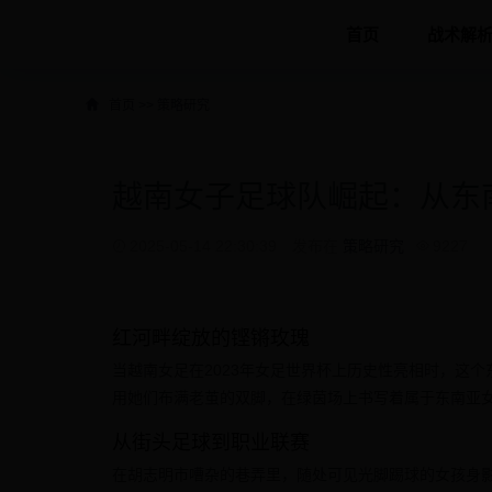
首页
战术解
首页
>>
策略研究
越南女子足球队崛起：从东
2025-05-14 22:30:39
发布在
策略研究
9227
红河畔绽放的铿锵玫瑰
当越南女足在2023年女足世界杯上历史性亮相时，这
用她们布满老茧的双脚，在绿茵场上书写着属于东南亚
从街头足球到职业联赛
在胡志明市嘈杂的巷弄里，随处可见光脚踢球的女孩身影