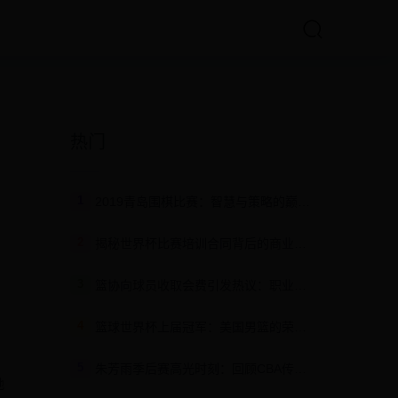
热门
1
2019青岛围棋比赛：智慧与策略的巅峰对决
2
揭秘世界杯比赛培训合同背后的商业运作与战略布局
3
篮协向球员收取会费引发热议：职业球员权益如何保障？
4
篮球世界杯上届冠军：美国男篮的荣耀与统治力背后的秘密
5
朱芳雨季后赛高光时刻：回顾CBA传奇射手的经典比赛视频集锦
地