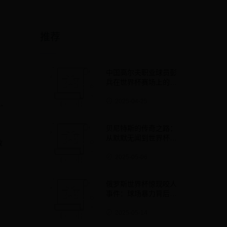
推荐
中国高尔夫职业球员彭
兵在世界杯赛场上的突
破与成长
2025-04-25
"
贝尼特斯的传奇之路：
从默默无闻到世界杯舞
救
台的闪耀之星
2025-05-06
俄罗斯世界杯惊现咬人
事件：球场暴力背后的
深层次问题
，
2025-05-14