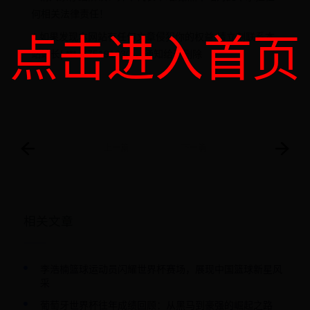
何相关法律责任！
4.如果发现本网站有任何文章侵犯你的权益,请立刻联系本
点击进入首页
站站长[ *** :775191930]，通知给予删除
上一篇
下一篇
相关文章
李浩楠篮球运动员闪耀世界杯赛场，展现中国篮球新星风
采
葡萄牙世界杯往年成绩回顾：从黑马到豪强的崛起之路