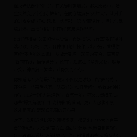
但火箭队像个“弹弓”，在关键时刻爆发。那天比赛中，哈
登突然变身“银河守护者”，在防守端疯狂“火炸天”，让对手
的进攻变成“打铁”现场。就是那一记“华丽逆转”，场馆气氛
燃到爆，直播间鹅厂都在刷“这波操作666”。
说到“包租婆”莫雷的球队管理，真是把“天马行空”发挥得淋
漓尽致。每场比赛，各种“神仙挂”操作层出不穷，看得你
直呼“我也能这么飙！”从战术到场上球员的配合，简直是
“智商在线，操作满分”。还有’，超疯狂的场外采访，嘴角
带笑，神回复一箩筐，让你笑到不行。
你知道吗？火箭最近的视频不仅仅是球场上的“舞台秀”，
还包括一些幕后花絮。队员们的“搞怪瞬间”，教练的“神操
作”，真是一锅“火箭炖锅”，香气十足。每次比赛结束后，
那些“爆笑解说”和“神奇精彩”的瞬间，更让人忍俊不禁——
这才是真的“篮球娱乐圈的开心果”。
对了，说到近期比赛的视频资源，都是来自“各大体育平
台”的精选。无论是“官方直播回放”还是“球迷自制剪辑”，
每一段都满满的“火箭精神”。你可别错过那些“火箭队杰出