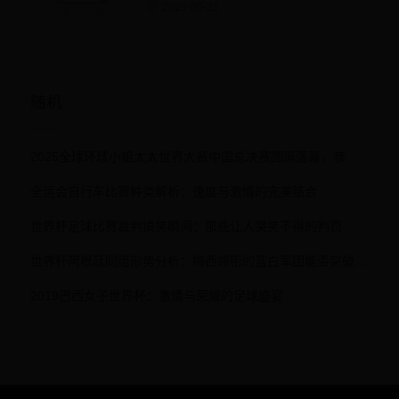
2025-05-31
随机
2025全球环球小姐太太世界大赛中国总决赛圆满落幕，恭贺胡晓Cherie夺香港总冠军
全运会自行车比赛种类解析：速度与激情的完美结合
世界杯足球比赛裁判搞笑瞬间：那些让人哭笑不得的判罚
世界杯阿根廷同组形势分析：梅西领衔的蓝白军团能否突破死亡之组？
2019巴西女子世界杯：激情与荣耀的足球盛宴