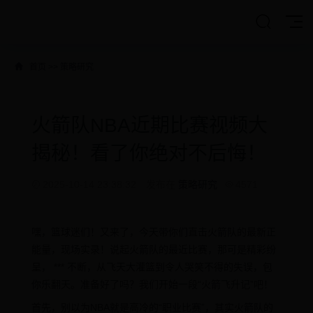
首页
>>
策略研究
火箭队NBA近期比赛视频大
揭秘！看了你绝对不后悔！
2025-10-14 23:38:32
发布在
策略研究
4571
嘿，篮球迷们！又来了，今天带你们直击火箭队的最新正
能量，现场实录！说起火箭队的最近比赛，那可是精彩纷
呈， *** 不断，从飞天大灌篮到令人哭笑不得的失误，包
你乐翻天。准备好了吗？我们开始一段“火箭飞升记”吧！
首先，别以为NBA就是高冷的“职业比赛”，其实火箭队的