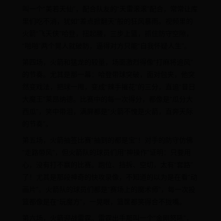
叫一个“美若天仙”，配合队友的“天雷滚滚”配合，常常让库
里们吃不消，犹如“差点掀翻天”般的狂风暴雨。视频里的
火箭“飞天侠”哈登，扭起腰，三步上篮，抓住防守空隙，
“啪啪”两个晃人就破防，逼得对方只能“自我怀疑人生”。
第四场，火箭和猛龙的较量，场面激烈得像“打麻将追风”
的节奏。尤其是那一幕：哈登带球突破，面对包夹，他突
然变戏法，把球一甩，变成“辣手摧花”的三分，直追“昔日
大魔王”莱昂纳德。比赛中的每一次得分，都像是“瓜分大
西瓜”，笑中带泪，满屏都是“火箭不愧是火箭，直奔天际
的节奏”。
第五场，火箭抽签比赛“抽到的都是宝”！对手的防守仿佛
“走路带风”，但火箭队的球员们用“神操作”证明：只要用
心，没有打不赢的比赛。跑位、挡拆、空切，太有“套路”
了！尤其是那段神奇的快攻录像，不知道的以为是在看“动
画片”。火箭队的球员们都是“赛场上的魔术师”，每一次投
篮都像是在“玩魔方”，一晃眼，篮筐都笑得合不拢嘴。
第六场，火箭迎战雷霆。雷霆出手那叫一个“金刚怒吼”，