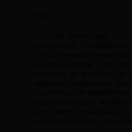
相关文章
2016巴西世界杯：激情与荣耀的足球盛宴
骑士与老鹰的巅峰对决：一场精彩绝伦的篮球盛宴
北京国安2023赛季中超联赛赛程详解及关键比赛前瞻
世界杯裁判扔钱币事件引发热议：公平与争议的博弈
世锦赛800米决赛：速度与策略的巅峰对决，谁将问
中国越野比赛视频：激情与挑战的完美结合，见证极
《雪域高原的足球梦想：藏族足球比赛图集见证拼搏
皇马现役28名球员世界杯表现盘点：谁将带领国家队
中式九球比赛裁判在世界杯体育中的角色与挑战
Rodrigo球员在世界杯中的精彩表现：从新星到巨星