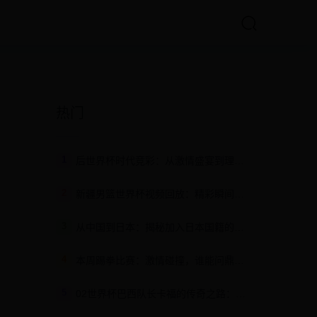
热门
1
后世界杯时代竞彩：从激情盛宴到理性投资
2
新疆男篮世界杯视频回放：精彩瞬间与战术分析全记录
3
从中国到日本：揭秘加入日本国籍的排球运动员的传奇人生
4
本周踢拳比赛：激情碰撞，谁能问鼎世界杯舞台？
5
02世界杯巴西队长卡福的传奇之路：从边路飞翼到球队领袖