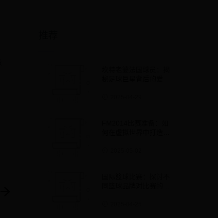
。
推荐
球
坎特老婆法国球员：揭
秘足球巨星背后的爱情
故事与家庭生活
2025-04-29
FM2014比赛准备：如
何在虚拟世界中打造冠
军球队
2025-05-02
国际篮球比赛：探讨不
同篮球品牌对比赛的影
响与选择
2025-04-25