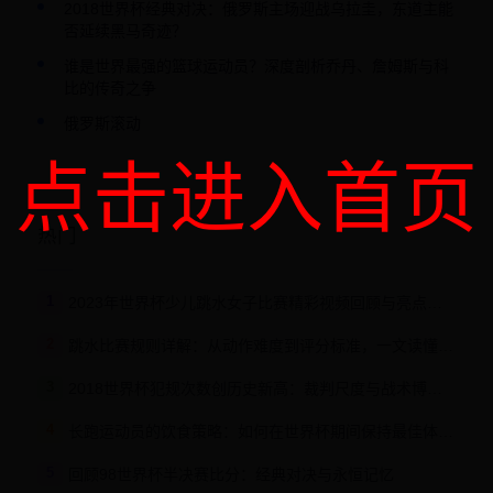
2018世界杯经典对决：俄罗斯主场迎战乌拉圭，东道主能
否延续黑马奇迹？
谁是世界最强的篮球运动员？深度剖析乔丹、詹姆斯与科
比的传奇之争
俄罗斯滚动
点击进入首页
热门
1
2023年世界杯少儿跳水女子比赛精彩视频回顾与亮点解析
2
跳水比赛规则详解：从动作难度到评分标准，一文读懂世界杯跳水赛事
3
2018世界杯犯规次数创历史新高：裁判尺度与战术博弈的深层分析
4
长跑运动员的饮食策略：如何在世界杯期间保持最佳体能状态
5
回顾98世界杯半决赛比分：经典对决与永恒记忆