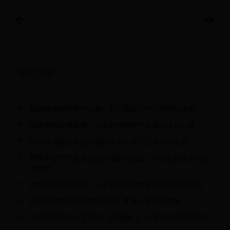
上一篇
下一篇
相关文章
斯内德南非世界杯决赛：荷兰黄金一代的遗憾与永恒
库里亲临发展联盟，分享经验指导年轻球员成长之路
NBA球员最近冒犯中国的言论引发广泛争议与反思
俄罗斯世界杯亚洲足球的崛起与挑战：从历史到未来的深
度解析
魏锐所有比赛战绩：从无名小卒到世界冠军的传奇之路
荷兰队世界杯夺冠概率几何？奖金分配机制解析
世界杯冠军中后卫进球：铁闸破门，改写历史的传奇瞬间