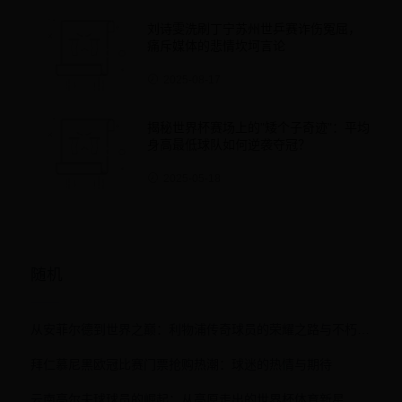
刘诗雯洗刷丁宁苏州世乒赛诈伤冤屈，
痛斥媒体的悲情坎坷言论
2025-08-17
揭秘世界杯赛场上的"矮个子奇迹"：平均
身高最低球队如何逆袭夺冠？
2025-05-18
随机
从安菲尔德到世界之巅：利物浦传奇球员的荣耀之路与不朽精神
拜仁慕尼黑欧冠比赛门票抢购热潮：球迷的热情与期待
云南高尔夫球球员的崛起：从高原走出的世界杯体育新星