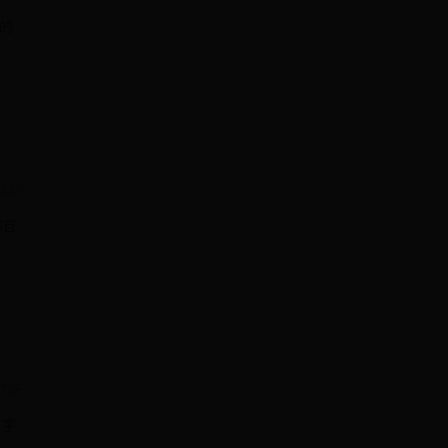
的
242
瞩目
735
千字