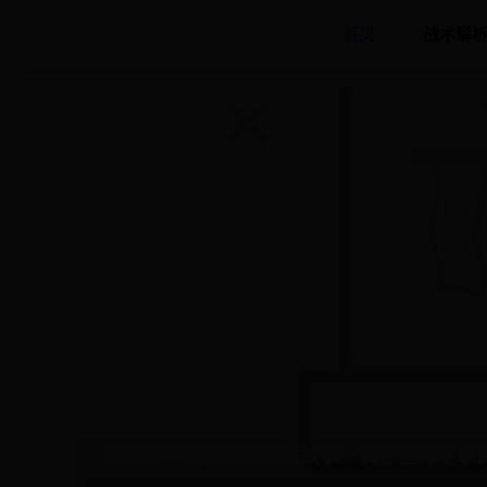
首页
战术解
世界杯中国特邀背后的故事：揭秘国际足联