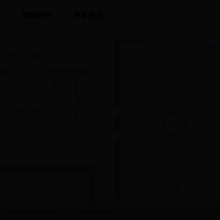
析
策略研究
赛事预测
的特别邀请机制与中国的足球梦想