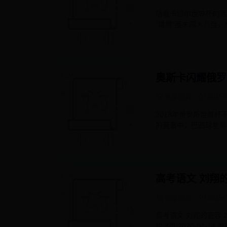
随着卡塔尔世界杯的落
“雄鹰”虽未闯入八强
奥斯卡闪耀俄罗
2025-
赛事预测
2018年俄罗斯世界
的赛事中，巴西球星奥
高考语文 刘翔的
2025-
赛事预测
高考语文 刘翔的宽容 20
约 3页 2020-04-14