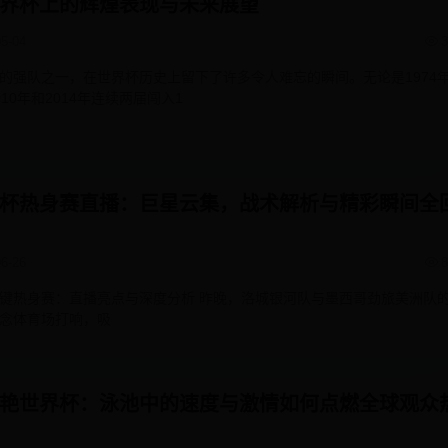
界杯上的辉煌表现与未来展望
05-04
3
的强队之一，在世界杯历史上留下了许多令人难忘的瞬间。无论是1974
10年和2014年连续两届闯入1
杯热身赛直播：巨星云集，战术解析与精彩瞬间全
06-26
8
键热身赛：直播亮点与深度分析 昨晚，洛城银河队与墨西哥劲旅美洲队
念体育场打响，吸
艳世界杯：泳池中的速度与激情如何点燃全球观众