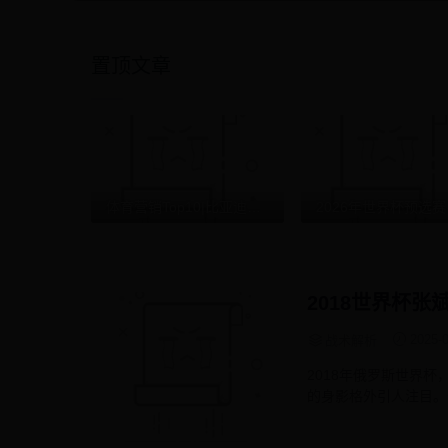
置顶文章
体育营销Top10|比亚迪赞助国足 王楚钦代言Oakley
2018世界杯
2025-
战术解析
2018年俄罗斯世界
的身影格外引人注目。