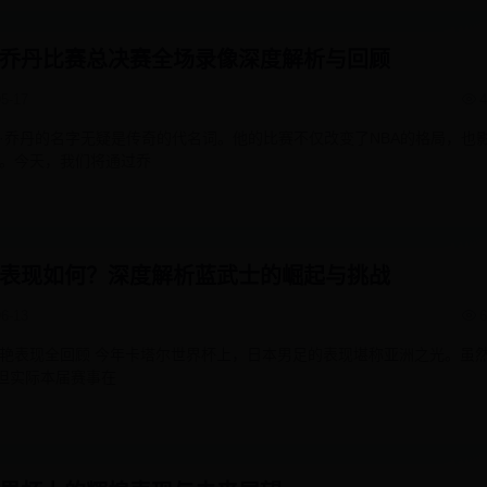
乔丹比赛总决赛全场录像深度解析与回顾
05-17
4
·乔丹的名字无疑是传奇的代名词。他的比赛不仅改变了NBA的格局，也
。今天，我们将通过乔
表现如何？深度解析蓝武士的崛起与挑战
06-13
6
艳表现全回顾 今年卡塔尔世界杯上，日本男足的表现堪称亚洲之光。虽
，但实际本届赛事在