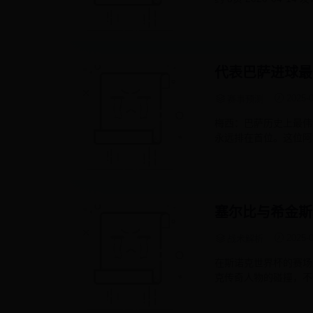
代表巴萨进球最
2025-
赛事预测
梅西：巴萨历史上最伟
永远排在首位。这位阿
塞尔比与希金斯
2025-
战术解析
在斯诺克世界杯的赛场
克传奇人物的碰撞，不