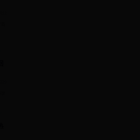
012
年首
回
229
的世
热